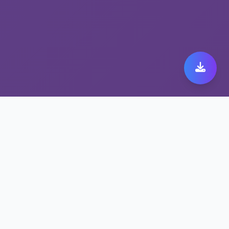
稳定高速的astrill 下载
安卓，尽在安全上网加速
器
高可用性与99.9%在线率